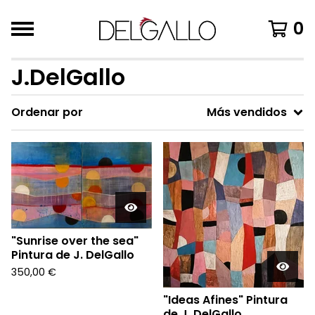
0
J.DelGallo
Ordenar por
Más vendidos
"Sunrise over the sea"
Pintura de J. DelGallo
350,00
€
"Ideas Afines" Pintura
de J. DelGallo