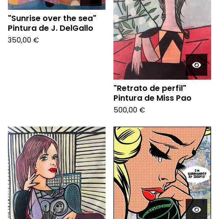
"Sunrise over the sea"
Pintura de J. DelGallo
350,00
€
"Retrato de perfil"
Pintura de Miss Pao
500,00
€