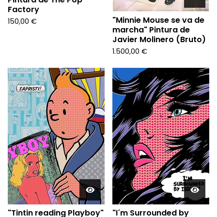
Factory
"Minnie Mouse se va de
150,00
€
marcha" Pintura de
Javier Molinero (Bruto)
1.500,00
€
"Tintin reading Playboy"
"I´m Surrounded by