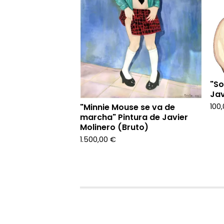
"So
Jav
100
"Minnie Mouse se va de
marcha" Pintura de Javier
Molinero (Bruto)
1.500,00
€