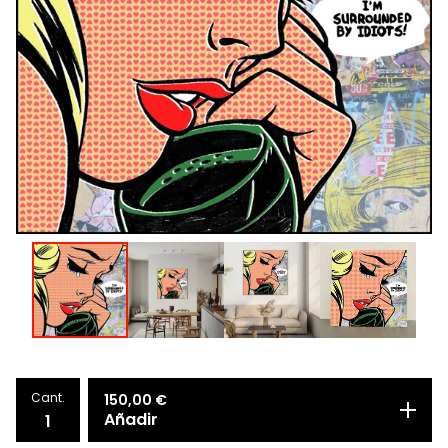
Cant.
150,00
€
Añadir